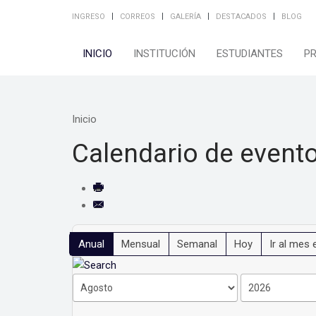
INGRESO
CORREOS
GALERÍA
DESTACADOS
BLOG
INICIO
INSTITUCIÓN
ESTUDIANTES
P
Inicio
Calendario de event
Anual
Mensual
Semanal
Hoy
Ir al mes 