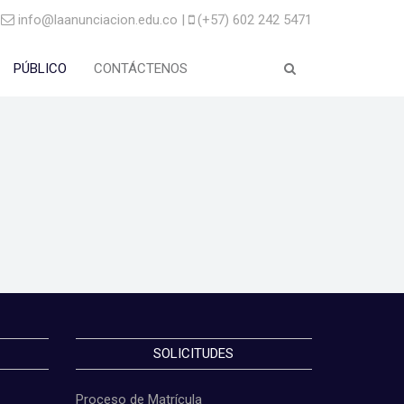
info@laanunciacion.edu.co |
(+57) 602 242 5471
PÚBLICO
CONTÁCTENOS
SOLICITUDES
Proceso de Matrícula