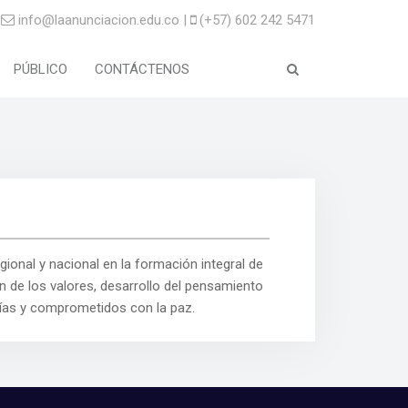
info@laanunciacion.edu.co |
(+57) 602 242 5471
PÚBLICO
CONTÁCTENOS
egional y nacional en la formación integral de
n de los valores, desarrollo del pensamiento
gías y comprometidos con la paz.