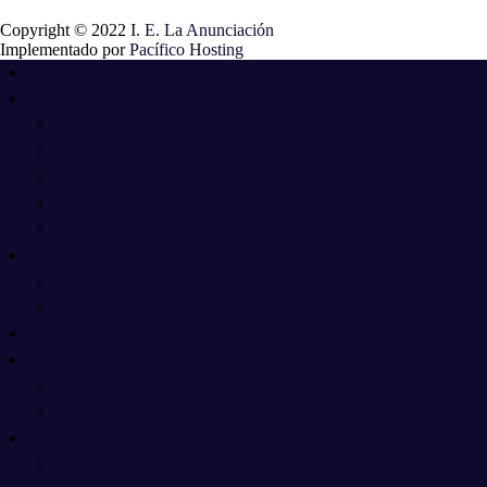
Copyright © 2022
I. E. La Anunciación
Implementado por
Pacífico Hosting
Inicio
Institución
Historia
Misión
Visión
Símbolos
Sedes
Estudiantes
Estudiantes Destacados
Egresados
Profesores
Proyectos
Proyectos Primaria
Proyectos Bachillerato
Especialidades
Educación Ambiental